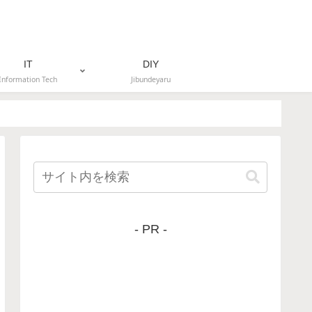
IT
DIY
Information Tech
Jibundeyaru
- PR -