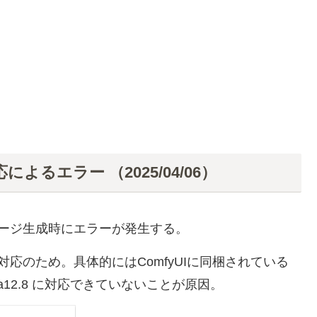
応によるエラー （2025/04/06）
、イメージ生成時にエラーが発生する。
ズ未対応のため。具体的にはComfyUIに同梱されている
uda12.8 に対応できていないことが原因。