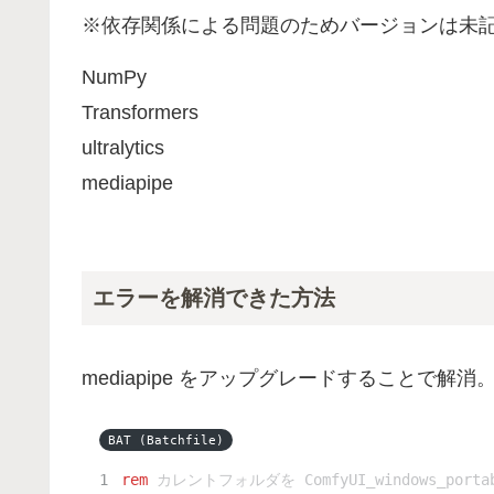
※依存関係による問題のためバージョンは未
NumPy
Transformers
ultralytics
mediapipe
エラーを解消できた方法
mediapipe をアップグレードすることで解消
BAT (Batchfile)
rem
 カレントフォルダを ComfyUI_windows_portab