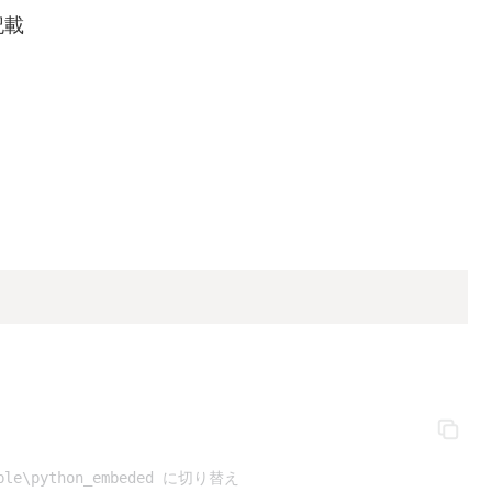
記載
。
le\python_embeded に切り替え