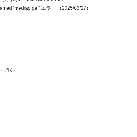
named ‘mediapipe'” エラー （2025/03/27）
- PR -