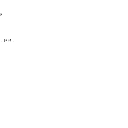
た
05
- PR -