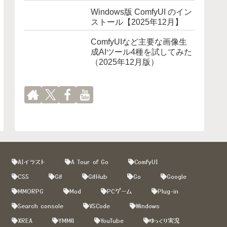
Windows版 ComfyUI のイン
ストール【2025年12月】
ComfyUIなど主要な画像生
成AIツール4種を試してみた
（2025年12月版）
AIイラスト
A Tour of Go
ComfyUI
CSS
Git
GitHub
Go
Google
MMORPG
Mod
PCゲーム
Plug-in
Search console
VSCode
Windows
XREA
YMM4
YouTube
ゆっくり実況