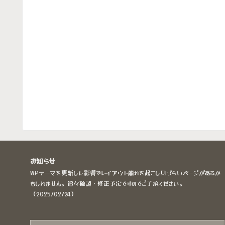
お知らせ
WPテーマを更新した影響でレイアウト崩れを起こし見づらいページがあるか
もしれません。追々確認・修正予定ですのでご了承ください。
（2025/02/24）