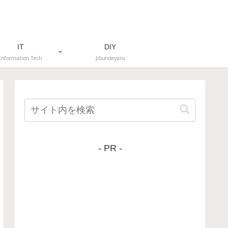
IT
DIY
Information Tech
Jibundeyaru
- PR -