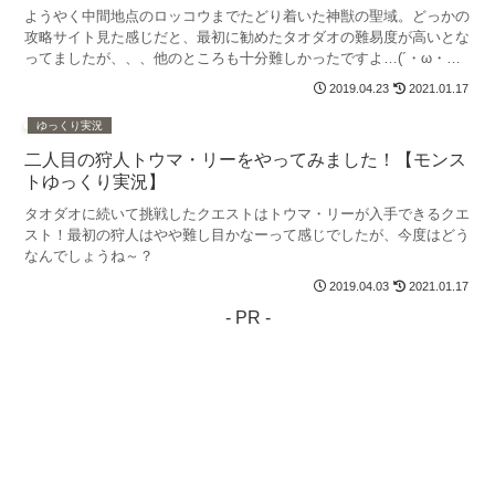
ようやく中間地点のロッコウまでたどり着いた神獣の聖域。どっかの
攻略サイト見た感じだと、最初に勧めたタオダオの難易度が高いとな
ってましたが、、、他のところも十分難しかったですよ…(´・ω・｀)
ということで、今回のロッコウも難しいんでしょうね…...
2019.04.23
2021.01.17
ゆっくり実況
二人目の狩人トウマ・リーをやってみました！【モンス
トゆっくり実況】
タオダオに続いて挑戦したクエストはトウマ・リーが入手できるクエ
スト！最初の狩人はやや難し目かなーって感じでしたが、今度はどう
なんでしょうね～？
2019.04.03
2021.01.17
- PR -