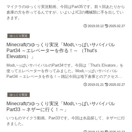
マイクラのゆっくり実況動画、今回はPart35です。前々回あたりから
倉庫の方を作ってるんですが、いよいよIC2の機械類に手を出してい
きます。
2019.03.12
2025.02.27
ゆっくり実況
Minecraftのゆっくり実況「Modいっぱいサバイバル
Part34 ～エレベーターを作る！～ （Thut’s
Elevators）」
ModいっぱいサバイバルのPart34です。今回は「Thut's Elvators」を
使ってエレベーターを作ってみました。Modいっぱいサバイバル
Part34 ～エレベータを作る！～雑記今回は地下倉庫とのアクセスを
良くするため、エレベータ...
2019.01.21
2025.02.27
ゆっくり実況
Minecraftのゆっくり実況「Modいっぱいサバイバル
Part33 ～ネザーに行く！～」
いつものマイクラ動画、Part33です。今回は水晶探して、ネザーに行
きました。
2018.12.30
2025.02.27