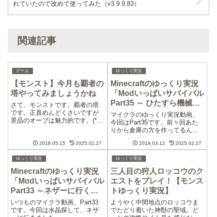
れていたので改めて使ってみた（v3.9.9.83）
関連記事
ゲーム
ゆっくり実況
【モンスト】今月も覇者の
Minecraftのゆっくり実況
塔やってみましょうかね
「Modいっぱいサバイバル
Part35 ～ ひたすら機械を
さて、モンストです。覇者の塔
作る回 ～」を投稿しまし
です。正直めんどくさいですが
マイクラのゆっくり実況動画、
景品のオーブは魅力的です。(*
た
今回はPart35です。前々回あた
´﹃｀*)もちろん今月も登るんで
りから倉庫の方を作ってるんで
すが、獣神化したり新しく入手
すが、いよいよIC2の機械類に手
したりで、色々とキャラクター
2018.05.15
2025.02.27
2019.03.12
2025.02.27
を出していきます。
も変わってきました。今、履歴
に登録されているメンバーも
ゆっくり実況
ゆっくり実況
「そろそろ古...
Minecraftのゆっくり実況
三人目の狩人ロッコウのク
「Modいっぱいサバイバル
エストをプレイ！【モンス
Part33 ～ネザーに行く！
トゆっくり実況】
～」
いつものマイクラ動画、Part33
ようやく中間地点のロッコウま
です。今回は水晶探して、ネザ
でたどり着いた神獣の聖域。ど