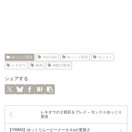
ゆっくり実況
YouTube
ゆっくり実況
モンスト
レキオウ
動画
神獣の聖域
シェアする
レキオウの２戦目をプレイ – モンストゆっくり
実況
【YMM4】ゆっくりムービーメーカ４αが更新さ