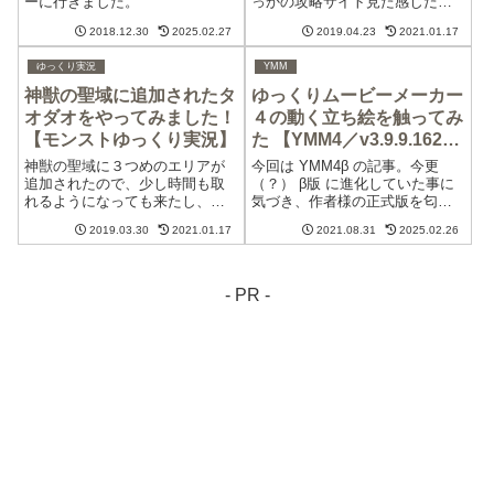
ーに行きました。
っかの攻略サイト見た感じだ
と、最初に勧めたタオダオの難
2018.12.30
2025.02.27
2019.04.23
2021.01.17
易度が高いとなってました
が、、、他のところも十分難し
ゆっくり実況
YMM
かったですよ…(´・ω・｀)という
ことで、今回のロッコウも難し
神獣の聖域に追加されたタ
ゆっくりムービーメーカー
いんでしょうね…...
オダオをやってみました！
４の動く立ち絵を触ってみ
【モンストゆっくり実況】
た 【YMM4／v3.9.9.162
β62】
神獣の聖域に３つめのエリアが
今回は YMM4β の記事。今更
追加されたので、少し時間も取
（？） β版 に進化していた事に
れるようになっても来たし、ゆ
気づき、作者様の正式版を匂わ
っくり実況動画を再開してみま
せるツイートなんかもチラッと
2019.03.30
2021.01.17
2021.08.31
2025.02.26
した。というわけで、今回はタ
見かけまして…、そろそろ饅頭
オダオをプレイしてみました！
共の立ち絵を YMM4β でも使え
るようにしてみようかしら…と
思い、手順等々、備忘録的に書
- PR -
き...