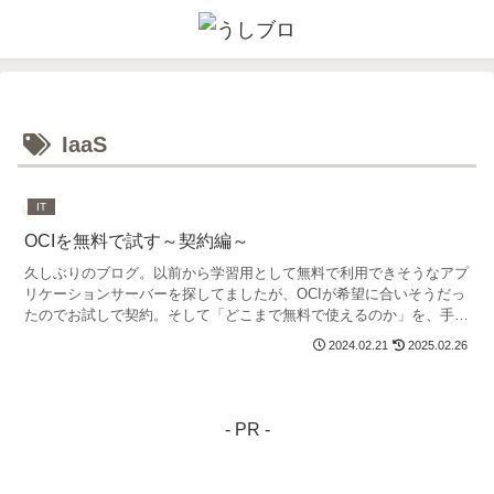
IaaS
IT
OCIを無料で試す～契約編～
久しぶりのブログ。以前から学習用として無料で利用できそうなアプ
リケーションサーバーを探してましたが、OCIが希望に合いそうだっ
たのでお試しで契約。そして「どこまで無料で使えるのか」を、手続
きや操作のメモをブログに残しつつ調べてみます。
2024.02.21
2025.02.26
- PR -