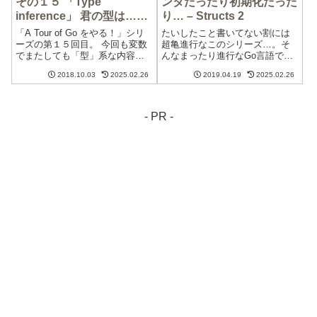
その１５ 「Type
ンタだったり初期化だった
inference」 君の型は…？
り… – Structs 2
【Go言語／A Tour of
「A Tour of Go をやる！」シリ
たいしたこと書いてない割には
Go】
ーズの第１５回目。 今回も変数
超亀進行なこのシリーズ…。そ
でまたしても「型」系な内容。
んなまったり進行なGo言語です
そして実はこれまでもしれっと
が、今回は、前回進めた
2018.10.03
2025.02.26
2019.04.19
2025.02.26
使ってた暗黙的なアレのことを
Structs（構造体） の続きになり
改めて勉強します。
ます。
- PR -