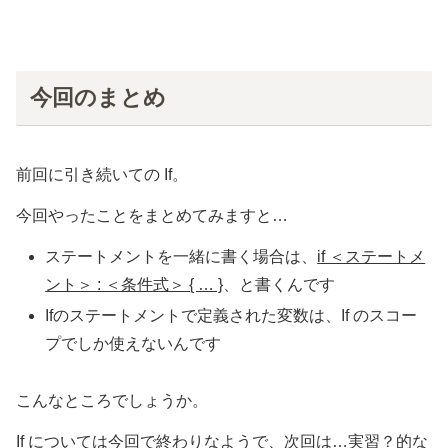
	}
// can't use v here, though
return
 lim
}
今回のまとめ
func
main
() {
	fmt.
Println
(
pow
(
3
, 
2
, 
10
), 
// 3 * 3 = 9 → 結果が lim
pow
(
3
, 
3
, 
20
), 
// 3 * 3 * 3 = 27 → 結果
前回に引き続いての If。
	)
}
今回やったことをまとめてみますと…
ステートメントを一緒に書く場合は、
if ＜ステートメ
ント＞ : ＜条件式＞ { … }
、と書くんです
Ifのステートメントで定義された変数は、If のスコー
プでしか使えないんです
こんなところでしょうか。
If については今回で終わりなようで、次回は…実習？的な