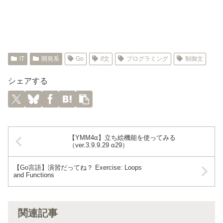
IT
開発系
Go
if文
プログラミング
制御文
シェアする
【YMM4α】立ち絵機能を使ってみる
（ver.3.9.9.29 α29）
【Go言語】演習だってね？ Exercise: Loops
and Functions
関連記事