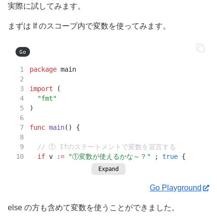
実際に試してみます。
まずは If のスコープ内で変数を使ってみます。
Go
package
 main
import
 (
"fmt"
)
func
main
() {
// ① Ifのステートメントで変数を宣言する
if
 v 
:=
"①変数が使えるかな～？"
 ; 
true
 {
Expand
// 変数 v を出力する
		fmt.
Println
(v)
Go Playground
	}
else の方も含めて変数を使うことができました。
// ② 今度は else 側で試してみる