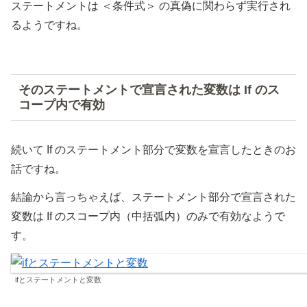
ステートメントは ＜条件式＞ の真偽に関わらず実行され
// ＜条件式＞の部分が false なので中には入らない
		fmt.
Println
(
"②Ifの中ですよ～"
)
るようですね。
	}
}
そのステートメントで宣言された変数は If のス
コープ内で有効
続いて If のステートメント部分で変数を宣言したときのお
話ですね。
結論から言っちゃえば、ステートメント部分で宣言された
変数は If のスコープ内（中括弧内）のみで有効なようで
す。
ifとステートメントと変数