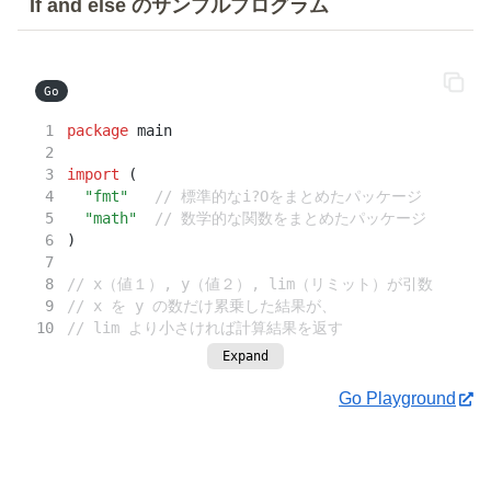
If and else のサンプルプログラム
return
 lim
}
func
main
() {
Go
	fmt.
Println
(
package
 main
pow
(
3
, 
2
, 
10
), 
// 3 * 3 = 9 → 結果が lim 
pow
(
3
, 
3
, 
20
), 
// 3 * 3 * 3 = 27 → 結果が 
import
 (
	)
"fmt"
// 標準的なi?Oをまとめたパッケージ
}
"math"
// 数学的な関数をまとめたパッケージ
)
// x（値１）, y（値２）, lim（リミット）が引数
// x を y の数だけ累乗した結果が、
// lim より小さければ計算結果を返す
// lim と同じかそれ以上なら比較結果を出力し lim を返
Expand
func
pow
(x, n, lim 
float64
) 
float64
 {
Go Playground
if
 v 
:=
 math.
Pow
(x, n); v 
<
 lim {
return
 v
	} 
else
 {
		fmt.
Printf
(
"
%g
 >= 
%g
\n"
, v, lim)