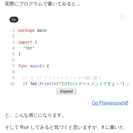
実際にプログラムで書いてみると…
Go
package
 main
import
 (
"fmt"
)
func
main
() {
// ① if でステートメントを一緒に書く
if
 fmt.
Println
(
"①Ifのステートメントですよ～"
) ; 
Expand
// ＜条件式＞の部分が true なので中に入る
		fmt.
Println
(
"①Ifの中ですよ～"
)
Go Playground
	}
と、こんな感じになります。
// ②こんどは条件を false にする
if
 fmt.
Println
(
"②Ifのステートメントですよ～"
) ; 
そして Run してみると気づくと思いますが、If に書いた