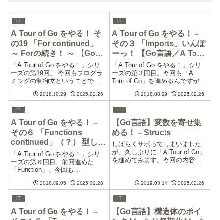
IT
IT
A Tour of Go をやる！ そ
A Tour of Go をやる！ –
の19 「For continued」
その３ 「Imports」いんぽ
～ Forの続き！ ～ 【Go言
ーっ！ 【Go言語／A Tour
語／A Tour of Go】
of Go】
「A Tour of Go をやる！」シリ
「A Tour of Go をやる！」シリ
ーズの第19回。 今回もプログラ
ーズの第３回目。今回も「A
ミングの制御文ということでル
Tour of Go」を進めるんですが、
ープ。前回に引き続いてForに関
ちょっと前回書きすぎまし
2018.10.29
2025.02.26
2018.08.29
2025.02.26
係する内容です。
て…、今回はうっすい内容にな
りそうです…。
IT
IT
A Tour of Go をやる！ –
【Go言語】変数を寄せ集
その６ 「Functions
める！ – Structs
continued」（？） 型しょ
しばらくサボってしまいました
～略っ！ 【Go言語／A
が、久しぶりに「A Tour of Go」
「A Tour of Go をやる！」シリ
を進めてみます。今回の内容は
Tour of Go】
ーズの第６回目。前回進めた
Structs ということで構造体と呼
「Function」。今回も
ばれる概念ですね。C言語などに
「Function」に関連する内容で
もある概念で、そこではオブジ
2018.09.05
2025.02.26
2019.03.14
2025.02.26
す。それとこれまでの記事の内
ェクト指向でいう Class に近い
容、なかなかの薄っぺらさで突
ものなん...
IT
IT
き進んできましたが、今回は更
に極薄な中身となりそうで...
A Tour of Go をやる！ –
【Go言語】構造体のポイ