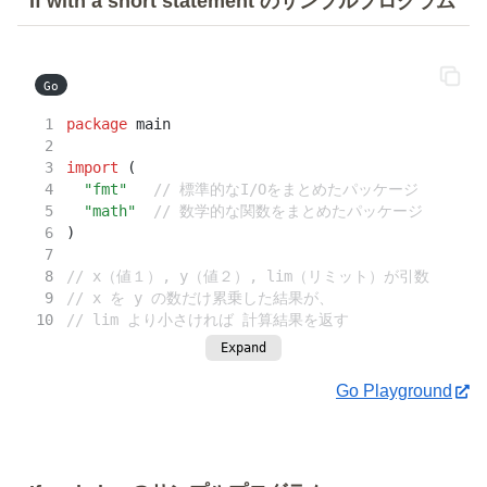
If with a short statement のサンプルプログラム
Go
package
 main
import
 (
"fmt"
// 標準的なI/Oをまとめたパッケージ
"math"
// 数学的な関数をまとめたパッケージ
)
// x（値１）, y（値２）, lim（リミット）が引数
// x を y の数だけ累乗した結果が、
// lim より小さければ 計算結果を返す
// lim と同じかそれ以上なら lim を返す
Expand
func
pow
(x, n, lim 
float64
) 
float64
 {
Go Playground
// math.Pow ← これは累乗計算用のファンクション
if
 v 
:=
 math.
Pow
(x, n); v 
<
 lim {
return
 v
	}