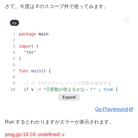
if
 v 
:=
"②変数が使えるかな～？"
 ; 
false
 {
さて、今度は if のスコープ外で使ってみます。
// 何もしない
	} 
else
 {
Go
// 変数 v を出力する
package
 main
		fmt.
Println
(v)
	}
import
 (
"fmt"
}
)
func
main
() {
// ① Ifのステートメントで変数を宣言する
if
 v 
:=
"①変数が使えるかな～？"
 ; 
true
 {
// 何もしない	
Expand
	}
Go Playground
	fmt.
Println
(v)
Run するとわかりますがエラーが表示されます。
}
prog.go:14:14: undefined: v