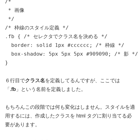
/*

 * 画像

 */

/* 枠線のスタイル定義 */

.fb { /* セレクタでクラス名を決める */

  border: solid 1px #cccccc; /* 枠線 */

  box-shadow: 5px 5px 5px #909090; /* 影 */

}
６行目で
クラス名
を定義してるんですが、ここでは
「
.fb
」という名前を定義しました。
もちろんこの段階では何も変化はしません。スタイルを適
用するには、作成したクラスを html タグに割り当てる必
要があります。