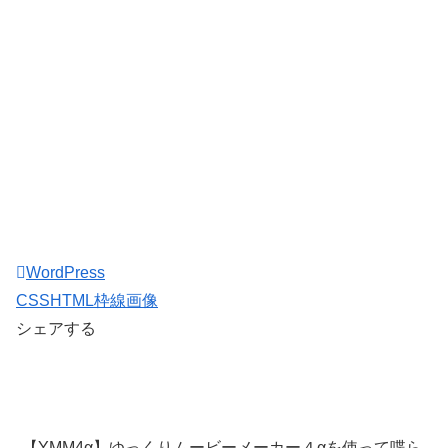
WordPress
CSS
HTML
枠線
画像
シェアする
【YMM4α】ゆっくりムービーメーカー４αを使って喋ら