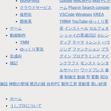
WordPress
Google
MMORPG
Mod
PCゲ
クラウドサービス
ーム
Plug-in
Search console
仮想化
VSCode
Windows
XREA
開発系
YMM4
YouTube
ゆっくり実
ゲーム
況
インストール
カルフェオ
動画制作
ン
シャイの育成日記
セレン
YMM
ディア
テーマ
トレント
ハウ
ゆっくり実況
ジング
ファンクション
プラ
生成AI
グイン
プログラミング
マイ
雑記
ンクラフト
モンスト
レンタ
ルサーバー
ワードプレス
倉
庫
制御文
動画
型
変数
宿泊
施設
神獣の聖域
禁忌の獄
自作PC
製作工房
貢献度
黒い砂漠
ホーム
うしブロについて