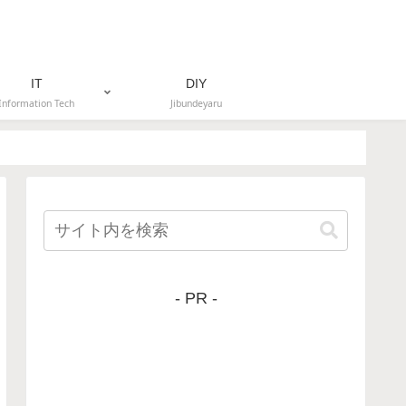
IT
DIY
Information Tech
Jibundeyaru
- PR -