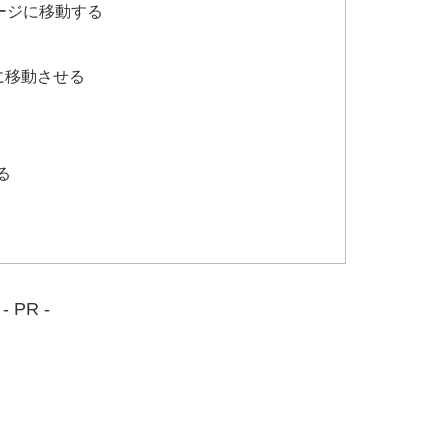
レージに移動する
ve に移動させる
る
- PR -