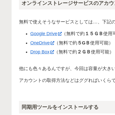
オンラインストレージサービスのアカウ
無料で使えそうなサービスとしては…、下記
Google Drive
（無料で約
１５ＧＢ
使用
OneDrive
（無料で約
５GＢ
使用可能）
Drop Box
（無料で約
２ＧＢ
使用可能）
他にも色々あるんですが、今回は容量が大きい「Go
アカウントの取得方法などはググればいくら
同期用ツールをインストールする