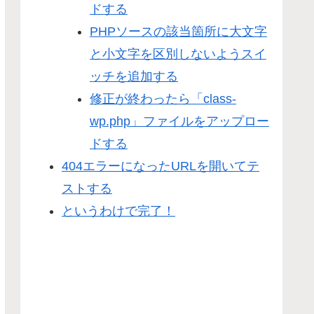
ドする
PHPソースの該当箇所に大文字
と小文字を区別しないようスイ
ッチを追加する
修正が終わったら「class-
wp.php」ファイルをアップロー
ドする
404エラーになったURLを開いてテ
ストする
というわけで完了！