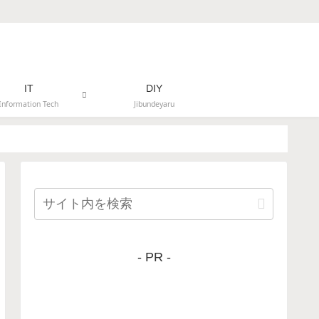
IT
DIY
Information Tech
Jibundeyaru
- PR -