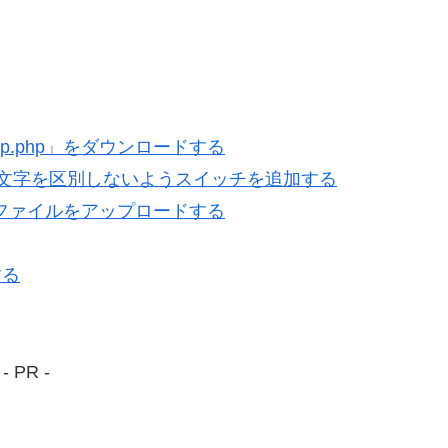
s-wp.php」をダウンロードする
小文字を区別しないようスイッチを追加する
hp」ファイルをアップロードする
する
- PR -