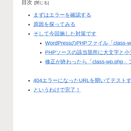
目次
まずはエラーを確認する
原因を探ってみる
そして今回施した対策です
WordPressのPHPファイル「clas
PHPソースの該当箇所に大文字と
修正が終わったら「class-wp.p
404エラーになったURLを開いてテスト
というわけで完了！