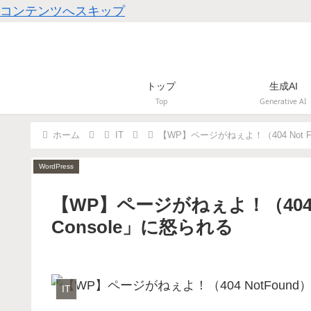
コンテンツへスキップ
トップ
生成AI
Top
Generative AI
ホーム
IT
【WP】ページがねぇよ！（404 Not Fo
IT
IT
WordPress
WordPress
IT
WordPress
【WP】ページがねぇよ！（404 No
Console」に怒られる
IT