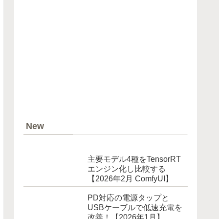
New
主要モデル4種をTensorRT
エンジン化し比較する
【2026年2月 ComfyUI】
PD対応の電源タップと
USBケーブルで低速充電を
改善！【2026年1月】